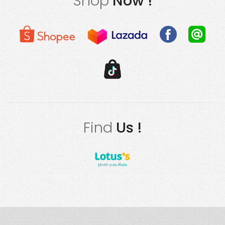
Shop
Now !
Find
Us !