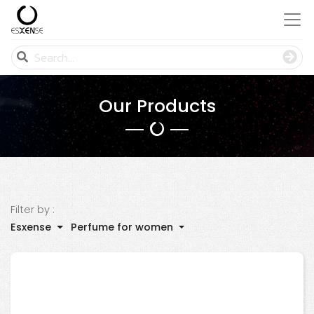
Our Products
Filter by :
Esxense
Perfume for women