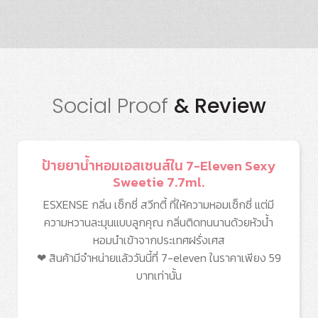
Social Proof
& Review
ป้ายยาน้ำหอมเอสเซนส์ใน 7-Eleven Sexy
Sweetie 7.7ml.
ESXENSE กลิ่น เซ็กซี่ สวีทตี้ ที่ให้ความหอมเซ็กซี่ แต่มี
ความหวานละมุนแบบลูกคุณ กลิ่นติดทนนานด้วยหัวน้ำ
หอมนำเข้าจากประเทศฝรั่งเศส
❤ สินค้ามีจำหน่ายแล้ววันนี้ที่ 7-eleven ในราคาเพียง 59
บาทเท่านั้น