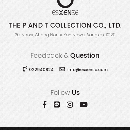
THE P AND T COLLECTION
CO., LTD.
20, Nonsi, Chong Nonsi, Yan Nawa, Bangkok 10120
Feedback &
Question
022940824
info@esxense.com
Follow
Us