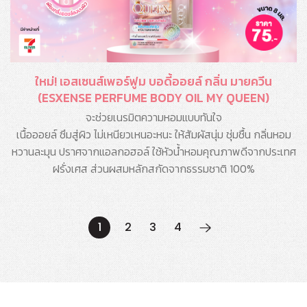
ใหม่! เอสเซนส์เพอร์ฟูม บอดี้ออยล์ กลิ่น มายควีน
(ESXENSE PERFUME BODY OIL MY QUEEN)
จะช่วยเนรมิตความหอมแบบทันใจ
เนื้อออยล์ ซึมสู่ผิว ไม่เหนียวเหนอะหนะ ให้สัมผัสนุ่ม ชุ่มชื้น กลิ่นหอม
หวานละมุน ปราศจากแอลกอฮอล์ ใช้หัวน้ำหอมคุณภาพดีจากประเทศ
ฝรั่งเศส ส่วนผสมหลักสกัดจากธรรมชาติ 100%
1
2
3
4