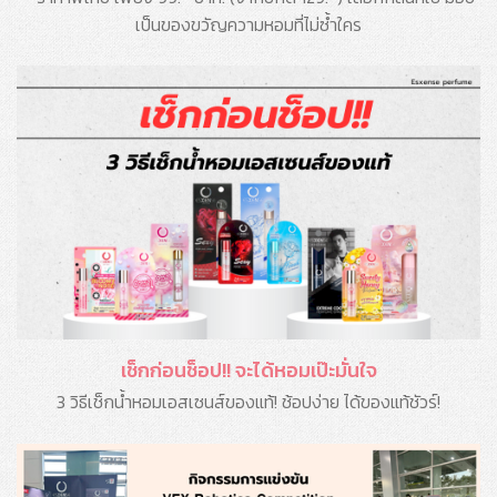
เป็นของขวัญความหอมที่ไม่ซ้ำใคร
เช็กก่อนช็อป!! จะได้หอมเป๊ะมั่นใจ
3 วิธีเช็กน้ำหอมเอสเซนส์ของแท้! ช้อปง่าย ได้ของแท้ชัวร์!