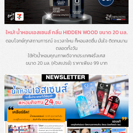
ใหม่! น้ำหอมเอสเซนส์ กลิ่น HIDDEN WOOD ขนาด 20 มล.
ตอบโจทย์ทุกสถานการณ์ จะเวลาไหน ก็หอมสดชื่น มั่นใจ ติดทนนาน
ตลอดทั้งวัน
ใช้หัวน้ำหอมคุณภาพดีจากประเทศฝรั่งเศส
ขนาด 20 มล. (หัวสเปรย์) ราคาเพียง 99 บาท