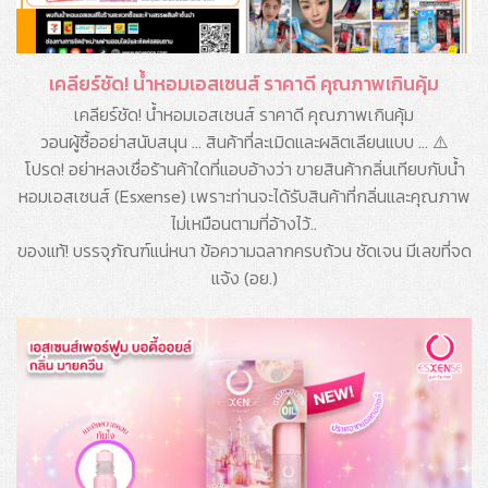
เคลียร์ชัด! น้ำหอมเอสเซนส์ ราคาดี คุณภาพเกินคุ้ม
เคลียร์ชัด! น้ำหอมเอสเซนส์ ราคาดี คุณภาพเกินคุ้ม
วอนผู้ซื้ออย่าสนับสนุน ... สินค้าที่ละเมิดและผลิตเลียนแบบ ... ⚠️
โปรด! อย่าหลงเชื่อร้านค้าใดที่แอบอ้างว่า ขายสินค้ากลิ่นเทียบกับน้ำ
หอมเอสเซนส์ (Esxense) เพราะท่านจะได้รับสินค้าที่กลิ่นและคุณภาพ
ไม่เหมือนตามที่อ้างไว้..
ของแท้! บรรจุภัณฑ์แน่หนา ข้อความฉลากครบถ้วน ชัดเจน มีเลขที่จด
แจ้ง (อย.)