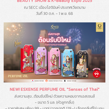
BEAUTY SHOW & K-Beauty Expo 2025
ณ SECC เมืองโฮจิมินห์ ประเทศเวียดนาม
วันที่ 30 ต.ค. - 1 พ.ย. 68
NEW! ESXENSE PERFUME OIL "Senses of Thai"
ส่งความสุข...ต้อนรับปีใหม่ ด้วยความหอมจากเอสเซนส์
- ขนาด 5 มล. (หัวลูกกลิ้ง)
- ราคาพิเศษ เพียง 99.- บาท! (จากปกติ 129.-) เลือกกลิ่นที่ใช่ มอบ