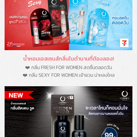
น้ำหอมเอสเซนส์กลิ่นในตำนานที่ต้องลอง!
❤️ กลิ่น FRESH FOR WOMEN สดชื่นตลอดวัน
❤️ กลิ่น SEXY FOR WOMEN เย้ายวน น่าหลงใหล