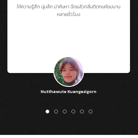
ให้ความรู้สึก นุ่มลึก น่าค้นหา ฉีดแล้วกลิ่นติดทนห้อมนาน
หลายชั่วโมง
Nutthawute Kuangasigorn