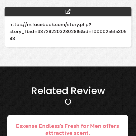
https://m.facebook.com/story.php?
story_fbid=3372922032802815&id=1000025515309
43
Related Review
Esxense Endless's Fresh for Men offers
attractive scent.