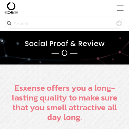
Social Proof & Review
Esxense offers you a long-
lasting quality to make sure
that you smell attractive all
day long.