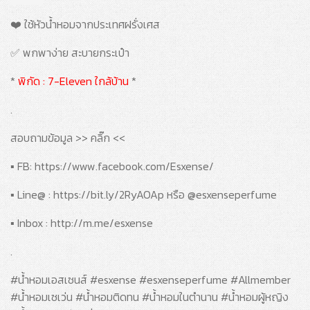
❤️ ใช้หัวน้ำหอมจากประเทศฝรั่งเศส
✅ พกพาง่าย สะบายกระเป๋า
*
พิกัด : 7-Eleven ใกล้บ้าน
*
.
สอบถามข้อมูล >> คลิ๊ก <<
▪️ FB: https://www.facebook.com/Esxense/
▪️ Line@ : https://bit.ly/2RyAOAp หรือ @esxenseperfume
▪️ Inbox : http://m.me/esxense
.
#น้ำหอมเอสเซนส์ #esxense #esxenseperfume #Allmember
#น้ำหอมเซเว่น #น้ำหอมติดทน #น้ำหอมในตำนาน #น้ำหอมผู้หญิง