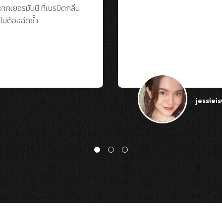
กเยอรมันนี ที่เนรมิตกลิ่น
่ต้องฉีดซ้ำ
jessiei