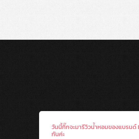
วันนี้กิ๊กจะมารีวิวน้ำหอมของแบรน
กันค่ะ
องน้ำหอม