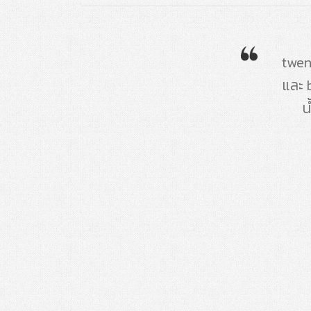
twen
และ 
น