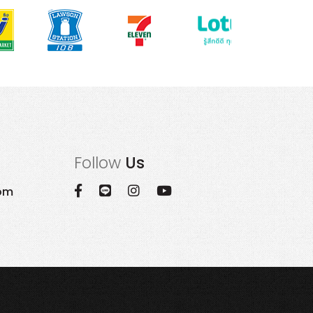
Follow
Us
om