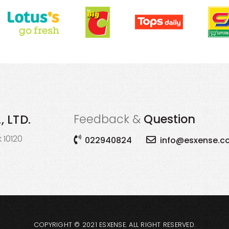
Feedback &
Question
, LTD.
 10120
022940824
info@esxense.c
COPYRIGHT © 2021
ESXENSE
.
ALL RIGHT RESERVED.