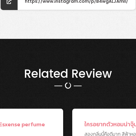
https://www.instagram.com/p/B4wgALJAmll/
Related Review
ด์ Esxense perfume
ใครอยากตัวหอมน่าจุ๊
สองกลิ่นนี้คือดีมาก สีฟ้าห