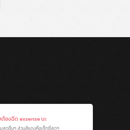
บต้องฉีด exsense นะ
แคปจะร
เทียบเ
อมสดชื่นๆ ส่วนสีแดงคือเซ็กซี่สุดๆ