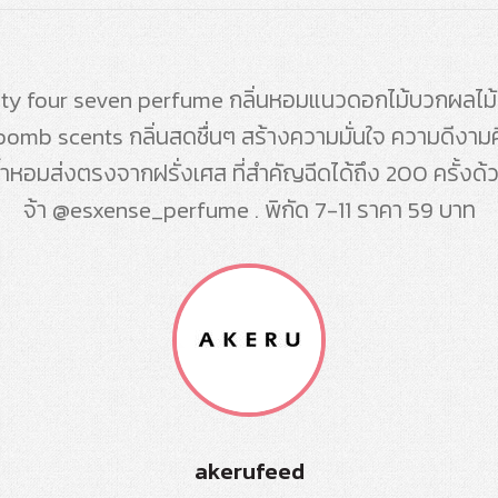
ty four seven perfume กลิ่นหอมแนวดอกไม้บวกผลไม
bomb scents กลิ่นสดชื่นๆ สร้างความมั่นใจ ความดีงามค
้ำหอมส่งตรงจากฝรั่งเศส ที่สำคัญฉีดได้ถึง 200 ครั้งด้
จ้า @esxense_perfume . พิกัด 7-11 ราคา 59 บาท
akerufeed