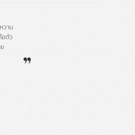
้หวาน
ือตัว
วย