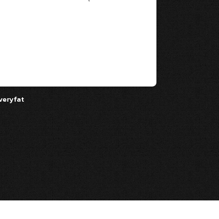
HELLOOOค
มากกกกก 
Esxense 
ควรมีติด
ครับ
sveryfat