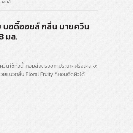
้ออยล์
 บอดี้ออยล์ กลิ่น มายควีน
8 มล.
ายควีน ใช้หัวน้ำหอมส่งตรงจากประเทศฝรั่งเศส จะ
ยแนวกลิ่น Floral Fruity ที่หอมติดผิวได้