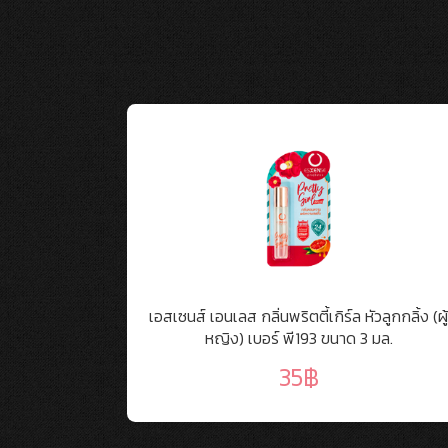
รช 32ml
เอสเซนส์ เอนเลส กลิ่นพริตตี้เกิร์ล หัวลูกกลิ้ง (ผู
หญิง) เบอร์ พี193 ขนาด 3 มล.
35