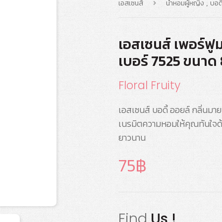
,
เอสเซนส์
น้ำหอมผู้หญิง
บอดี
เอสเซนส์ เพอร์ฟูม
เบอร์ 7525 ขนาด 
Floral Fruity
เอสเซนส์ บอดี้ ออยล์ กลิ่นม
เนรมิตความหอมให้คุณทันใจด้ว
ยาวนาน
75
Find
Us !