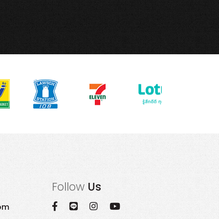
Follow
Us
om