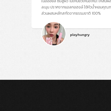
เนื้อออยล์ ซึมสู่ผิว ไม่เหนียวเหนอะหนะ ให้สัมผั
ละมุน ปราศจากแอลกอฮอล์ ใช้หัวน้ำหอมคุณ
ส่วนผสมหลักสกัดจากธรรมชาติ 100%
ployhungry