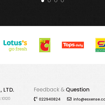
Feedback &
Question
, LTD.
 10120
022940824
info@esxense.c