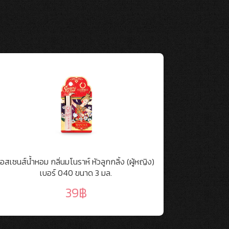
เอสเซนส์น้ำหอม กลิ่นมโนราห์ หัวลูกกลิ้ง (ผู้หญิง)
เอสเซนส์น้ำหอม
เบอร์ 040 ขนาด 3 มล.
39