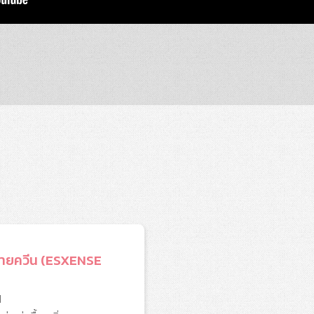
น มายควีน (ESXENSE
N