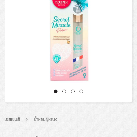
เอสเซนส์
น้ำหอมผู้หญิง