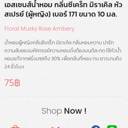
เอสเซนส์น้ำหอม กลิ่นซีเคร็ท มิราเคิล หัว
สเปรย์ (ผู้หญิง) เบอร์ 171 ขนาด 10 มล.
Floral Musky Rose Ambery
น้ำหอมผู้หญิงกลิ่นซีเคร็ท มิราเคิล กลิ่นหอมหวาน น่ารัก
ความลับของมหัศจรรย์ความหอมดั่งต้องมนต์สะกด ใช้หัวน้ำ
หอมแท้จากฝรั่งเศสถึง 30% เพื่อกลิ่นที่หอม ทน ยาวนานถึง
24 ชั่วโมง
75
Shop
Now !