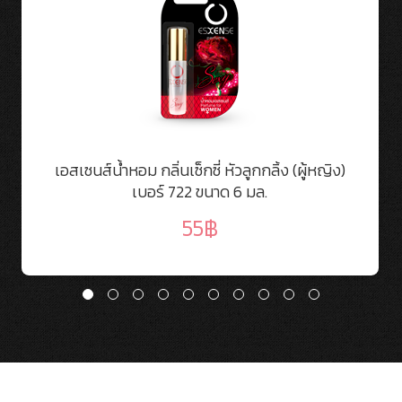
เอสเซนส์น้ำหอม กลิ่นเซ็กซี่ หัวลูกกลิ้ง (ผู้หญิง)
เบอร์ 722 ขนาด 6 มล.
55