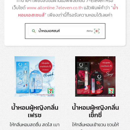
ทำง่ายๆ เพียงสั่งซื้อผ่านแอพพลิเคชั่น 7-Eleven หรือ
เว็บไซต์
www.allonline.7eleven.co.th
แล้วพิมพ์คำว่า “
น้ำ
หอมเอสเซนส์
” เพียงเท่านี้ก็รอรับความหอมได้เลยค่า
น้ำหอมผู้หญิงกลิ่น
น้ำหอมผู้หญิงกลิ่น
เฟรซ
เซ็กซี่
ให้กลิ่นหอมสดชื่น สดใส เบา
ให้กลิ่นหอมเย้ายวน ชวนให้