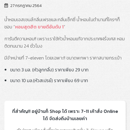
27 กรกฏาคม 2564
น้ำหอมเอสเซนส์กลิ่นเฟรชและกลิ่นเซ็กซี่ น้ำหอมในตำนานที่ใครๆก็
ชอบ “
หอมสุดฮิต ขายดีอันดับ 1
”
การันตีความหอม!! เพราะเราใช้หัวน้ำหอมแท้จากประเทศฝรั่งเศส หอม
ติดทนนาน 24 ชั่วโมง
มีจำหน่ายที่ 7-eleven โดยเฉพาะ!! ขนาดพกพา ราคาสบายกระเป๋า
ขนาด 3 มล. (หัวลูกกลิ้ง) ราคาเพียง 29 บาท
ขนาด 10 มล.(หัวสเปรย์) ราคาเพียง 69 บาท
ที่สำคัญ!! อยู่บ้านก็ Shop ได้ เพราะ 7-11 เค้าสั่ง Online
ได้ จัดส่งถึงบ้านเลยค่า